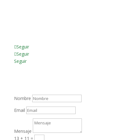
Ente Promotor
Admisión
Política de privacidad
Seguir
Seguir
Seguir
Póngase en Contacto
Nombre
Email
Mensaje
13 + 11
=