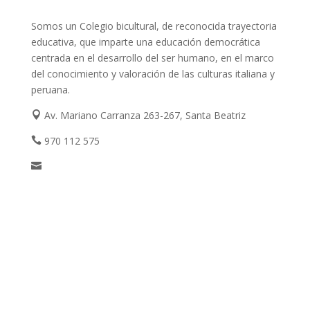
Somos un Colegio bicultural, de reconocida trayectoria
educativa, que imparte una educación democrática
centrada en el desarrollo del ser humano, en el marco
del conocimiento y valoración de las culturas italiana y
peruana.
Av. Mariano Carranza 263-267, Santa Beatriz

970 112 575

comunicaciones@dalighieri.edu.pe

Navegación
Niveles
Eventos
Noticias